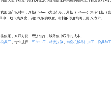
时的最大变形程度与板料冲压成型性能所允许采用的极限变形程度进行对
国国产板材中，厚板( t>4mm)为热轧板，薄板（t<4mm）为冷轧板
具中一般代表厚度，例如模板的厚度、材料的厚度均可以用t来表示。)
价格低廉，来源方便，经济性好，以降低冲压件的成本。
，
模具厂
，专业提供：
五金冲压
，
精密拉伸
，
精密机械零件加工
，
模具加