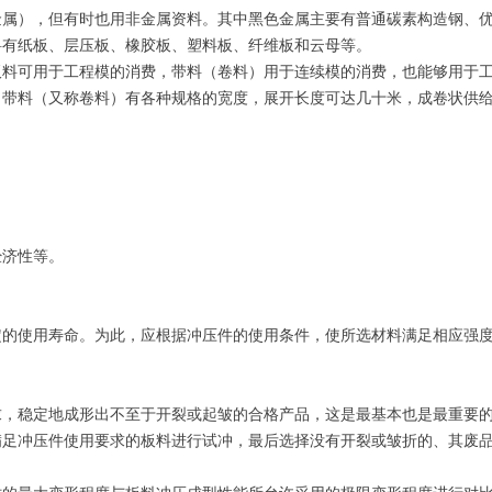
金属），但有时也用非金属资料。其中黑色金属主要有普通碳素构造钢、
料有纸板、层压板、橡胶板、塑料板、纤维板和云母等。
板料可用于工程模的消费，带料（卷料）用于连续模的消费，也能够用于
；带料（又称卷料）有各种规格的宽度，展开长度可达几十米，成卷状供
。
经济性等。
定的使用寿命。为此，应根据冲压件的使用条件，使所选材料满足相应强
求，稳定地成形出不至于开裂或起皱的合格产品，这是最基本也是最重要
足冲压件使用要求的板料进行试冲，最后选择没有开裂或皱折的、其废品