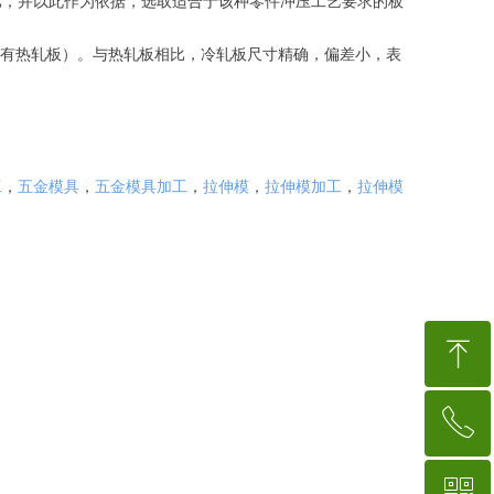
比，并以此作为依据，选取适合于该种零件冲压工艺要求的板
（也有热轧板）。与热轧板相比，冷轧板尺寸精确，偏差小，表
工
，
五金模具
，
五金模具加工
，
拉伸模
，
拉伸模加工
，
拉伸模
ꁸ
ꂅ
回到顶部
ꀥ
15767554018