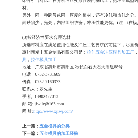
②分析与对比。在分析冲压变形性质的基础上，把冲压成型
材。
另外，同一种牌号或同一厚度的板材，还有冷轧和热轧之分。我
面缺陷少，光亮，内部组织致密，冲压性能更优。(注：t在模
(3)按经济性要求合理选材
所选材料应在满足使用性能及冲压工艺要求的前提下，尽量
惠州新精丰五金制品有限公司是：
拉伸五金冲压模具加工厂
具
，
拉伸模具加工
地址：广东省惠州市惠阳区 秋长白石大石大湖组88号
电话：0752-3731609
传真：0752-7160373
联系人：罗先生
手 机: 13902477013
邮 箱: jfwjly@163.com
网 址:
http://www.xjfwj.com/
上一篇：
五金模具的分类
下一篇：
五金模具的加工经验