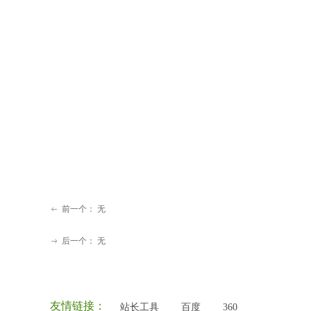
前一个：
无
ꂃ
后一个：
无
ꁹ
友情链接：
站长工具
百度
360