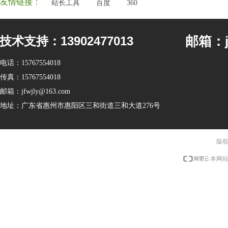
友情链接：
站长工具
百度
360
邮箱：jf
技术支持：13902477013
电话：
15767554018
传真：
15767554018
邮箱：
jfwjly@163.com
地址：
广东省惠州市惠阳区三和街道三和大道276号
版权
本网站