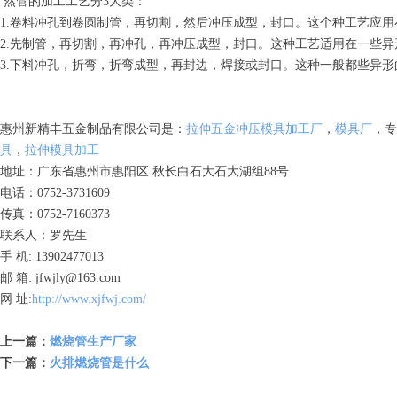
然管的加工工艺分3大类：
1.卷料冲孔到卷圆制管，再切割，然后冲压成型，封口。这个种工艺应
2.先制管，再切割，再冲孔，再冲压成型，封口。这种工艺适用在一些
3.下料冲孔，折弯，折弯成型，再封边，焊接或封口。这种一般都些异
惠州新精丰五金制品有限公司是：
拉伸五金冲压模具加工厂
，
模具厂
，专
具
，
拉伸模具加工
地址：广东省惠州市惠阳区 秋长白石大石大湖组88号
电话：0752-3731609
传真：0752-7160373
联系人：罗先生
手 机: 13902477013
邮 箱: jfwjly@163.com
网 址:
http://www.xjfwj.com/
上一篇：
燃烧管生产厂家
下一篇：
火排燃烧管是什么