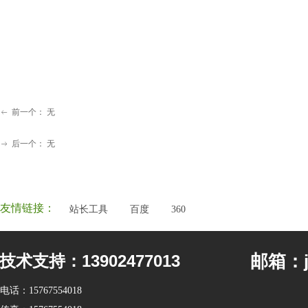
前一个：
无
ꂃ
后一个：
无
ꁹ
友情链接：
站长工具
百度
360
邮箱：jf
技术支持：13902477013
电话：
15767554018