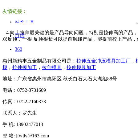
3.弹簧的选择：第一组切边一般选择能脱料的弹簧，红色直
友情链接：
大小，材料厚度选择不同吨位的，尽量选择大的，4.2-8吨左
扫一扫
簧。之后的拉伸按照一个原则，下弹簧小于上弹簧，下弹簧能
站长工具
关注我们
4.向上拉伸最关键的是产品导向问题，特别是拉伸高的产品
百度
双反顶，一根 反顶很长可以提前触碰产品，能提前校正产品
360
惠州新精丰五金制品有限公司是：
拉伸五金冲压模具加工厂
，
模
，
拉伸模加工
，
拉伸模具
，
拉伸模具加工
地址：广东省惠州市惠阳区 秋长白石大石大湖组88号
电话：0752-3731609
传真：0752-7160373
联系人：罗先生
手 机: 13902477013
邮 箱: jfwjly@163.com