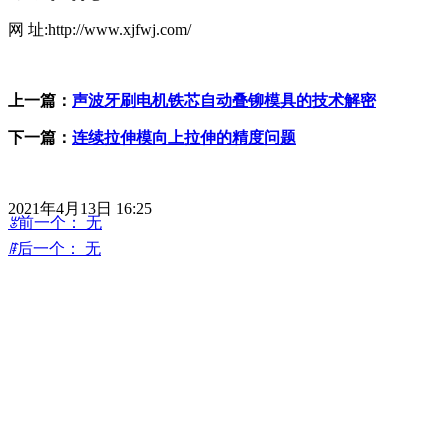
网 址:
http://www.xjfwj.com/
上一篇：
声波牙刷电机铁芯自动叠铆模具的技术解密
下一篇：
连续拉伸模向上拉伸的精度问题
2021年4月13日
16:25
ꂃ
前一个：
无
ꁹ
后一个：
无