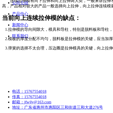
连续拉伸模有向下拉伸和向上拉伸两大类，一般来讲拉伸不
公司介绍
高，产品相对较大的产品一般选择向上拉伸，向上拉伸连续模
产品中心
当前向上连续拉伸模的缺点：
新闻中心
1.拉伸模的导向间隙大，模具和导柱，特别是脱料板和导柱
联系我们
2.模板的厚度分配不均匀，脱料板是拉伸模的关键，应当加
3.弹簧的选择不太合理，压边圈是拉伸模具的关键，向上拉
邮箱：jfwjly@163.com
关于向上连续拉伸模设计时要注意的几个
1.模板厚度：上模由于要装弹簧或氮气弹簧，最好采用上盖板2
技术支持：13902477013
高度选择40mm左右，这样既可以减少上模重量，又不影响弹簧的压
60-80mm。
电话：
15767554018
传真：
15767554018
2.间隙：向上拉伸，内导最好采用中立式，固定在脱料板上
邮箱：
jfwjly@163.com
是-0.005mm的负间隙，靠滚珠转动来滑动，这样的导向精度有
地址：
广东省惠州市惠阳区三和街道三和大道276号
工作中正常的拉伸间隙，避免了拉断冲头，爆裂凹模的风险。