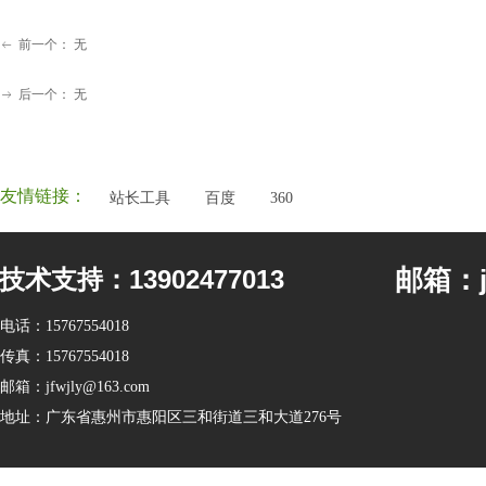
前一个：
无
ꂃ
后一个：
无
ꁹ
友情链接：
站长工具
百度
360
邮箱：jf
技术支持：13902477013
电话：
15767554018
传真：
15767554018
邮箱：
jfwjly@163.com
地址：
广东省惠州市惠阳区三和街道三和大道276号