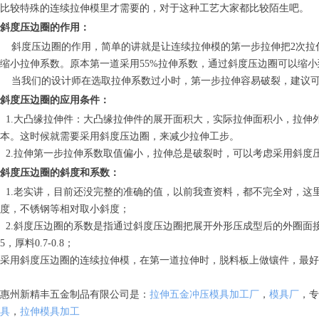
比较特殊的连续拉伸模里才需要的，对于这种工艺大家都比较陌生吧。
斜度压边圈的作用：
斜度压边圈的作用，简单的讲就是让连续拉伸模的第一步拉伸把2次拉
缩小拉伸系数。原本第一道采用55%拉伸系数，通过斜度压边圈可以缩小到
当我们的设计师在选取拉伸系数过小时，第一步拉伸容易破裂，建议可
斜度压边圈的应用条件：
1.大凸缘拉伸件：大凸缘拉伸件的展开面积大，实际拉伸面积小，拉伸
本。这时候就需要采用斜度压边圈，来减少拉伸工步。
2.拉伸第一步拉伸系数取值偏小，拉伸总是破裂时，可以考虑采用斜度
斜度压边圈的斜度和系数：
1.老实讲，目前还没完整的准确的值，以前我查资料，都不完全对，这里只介绍
度，不锈钢等相对取小斜度；
2.斜度压边圈的系数是指通过斜度压边圈把展开外形压成型后的外圈面接和
5，厚料0.7-0.8；
采用斜度压边圈的连续拉伸模，在第一道拉伸时，脱料板上做镶件，最好
惠州新精丰五金制品有限公司是：
拉伸五金冲压模具加工厂
，
模具厂
，专
具
，
拉伸模具加工