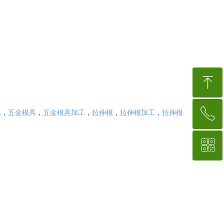
ꁸ
ꂅ
回到顶部
工
，
五金模具
，
五金模具加工
，
拉伸模
，
拉伸模加工
，
拉伸模
ꀥ
15767554018
微信二维码