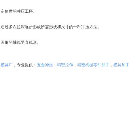
一定角度的冲压工序。
）通过多次拉深逐步形成所需形状和尺寸的一种冲压方法。
边圆形的轴线呈直线形。
。
，
模具厂
，专业提供：
五金冲压
，
精密拉伸
，
精密机械零件加工
，
模具加