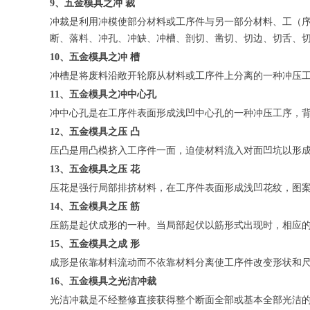
9、五金模具之冲 裁
冲裁是利用冲模使部分材料或工序件与另一部分材料、工（序
断、落料、冲孔、冲缺、冲槽、剖切、凿切、切边、切舌、
10、五金模具之冲 槽
冲槽是将废料沿敞开轮廓从材料或工序件上分离的一种冲压
11、五金模具之冲中心孔
冲中心孔是在工序件表面形成浅凹中心孔的一种冲压工序，
12、五金模具之压 凸
压凸是用凸模挤入工序件一面，迫使材料流入对面凹坑以形
13、五金模具之压 花
压花是强行局部排挤材料，在工序件表面形成浅凹花纹，图案
14、五金模具之压 筋
压筋是起伏成形的一种。当局部起伏以筋形式出现时，相应
15、五金模具之成 形
成形是依靠材料流动而不依靠材料分离使工序件改变形状和
16、五金模具之光洁冲裁
光洁冲裁是不经整修直接获得整个断面全部或基本全部光洁