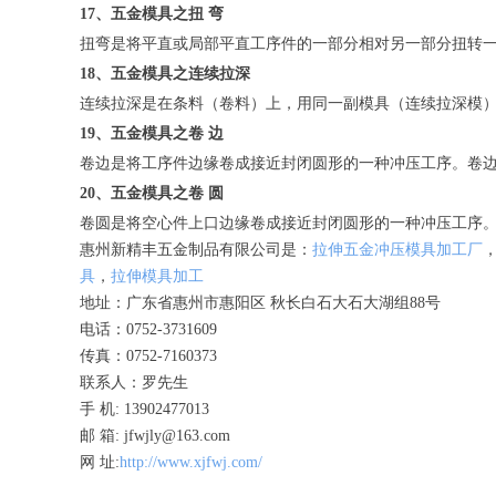
17、五金模具之扭 弯
扭弯是将平直或局部平直工序件的一部分相对另一部分扭转
18、五金模具之连续拉深
连续拉深是在条料（卷料）上，用同一副模具（连续拉深模
19、五金模具之卷 边
卷边是将工序件边缘卷成接近封闭圆形的一种冲压工序。卷
20、五金模具之卷 圆
卷圆是将空心件上口边缘卷成接近封闭圆形的一种冲压工序
惠州新精丰五金制品有限公司是：
拉伸五金冲压模具加工厂
具
，
拉伸模具加工
地址：广东省惠州市惠阳区 秋长白石大石大湖组88号
电话：0752-3731609
传真：0752-7160373
联系人：罗先生
手 机: 13902477013
邮 箱: jfwjly@163.com
网 址:
http://www.xjfwj.com/