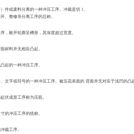
）件或废料分离的一种冲压工序。冲裁是切 1、
切开、整修等分离工序的总称。
工序，敞开轮廓呈槽形，其深度超过宽度。
背面材料并无相应凸起。
成凸起的一种冲压工序。
、文字或符号的一种冲压工序。被压花表面的 背面并无对应于浅凹的凸
的起伏成形工序称为压筋。
尺寸的冲压工序的统称。
的冲裁工序。