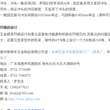
冲头，冲头一般采用2段，即我们经常讲的A冲，固定板采用大直径冲头
导向，保证冲头的冲压精度，又提高了冲头的强度。
一般固定板与冲头间隙在0.015mm单边，与脱料板0.005mm单边（薄
凹模的设计
五金模具凹模设计的要点是避免冲裁废料积留在凹模孔内.其要点的问题
大；还要注意异型件的防呆，镶件的4个R角上设计一个大R角或小R角，
惠州新精丰五金制品有限公司是：
拉伸五金冲压模具加工厂
，
模具厂
，专
加工
地址：广东省惠州市惠阳区 秋长白石大石大湖组88号
电话：0752-3731609
传真：0752-7160373
联系人：罗先生
手 机: 13902477013
邮 箱: jfwjly@163.com
网 址:
http://www.xjfwj.com/