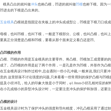
模具凸出的就叫做
冲头
也称凸模，凹进的就叫做
凹模
也称下模。因为一
凹进去的下模是凸出来的。
五金模具
凸模就是指固定在夹板上的冲头或成型公，凹模是下模刀口或成
母模，也叫凹模，也叫下模，一般是下模部分。公模，也叫凸模，也叫上
要真正分清楚是凸模和凹模，要看从那个面来定义看凸还是凹。
凸凹模的作用
凸模、凹模的作用是五金模具的主要零件。将凸模、凹模加工成需要的的
成了。凸凹模的作用是起了两个作用，一是孔是作为凹模，外形作为凸模
在五金模具设计制作过程中,总会遇到一些小孔冲裁,一般来说,我们只要冲
意的.这里部落不讨论强度的问题,只来看看一些常用到的保护凸模与凹模
提及小径冲孔，给人的印象大致是小于同时，φ1.0mm小径孔相对应的材料
在小孔或细小的异型冲头设计时，一定要注意冲头的保护和加强，还要注
凸模的设计
五金模具设计时为了保护冲头的强度和导向精度，冲孔凸模采用了通过卸