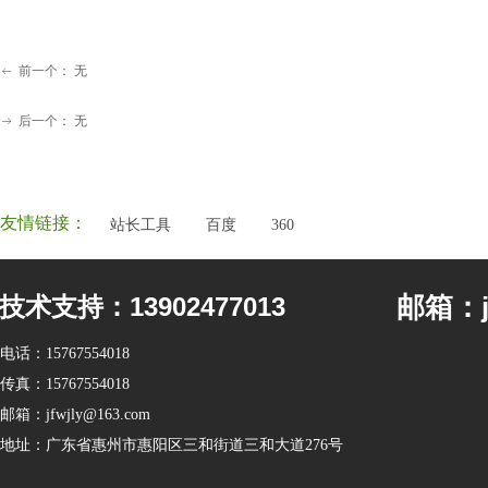
前一个：
无
ꂃ
后一个：
无
ꁹ
友情链接：
站长工具
百度
360
邮箱：jf
技术支持：13902477013
电话：
15767554018
传真：
15767554018
邮箱：
jfwjly@163.com
地址：
广东省惠州市惠阳区三和街道三和大道276号