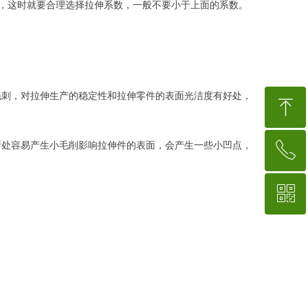
次，这时就要合理选择拉伸系数，一般不要小于上面的系数。
毛刺，对拉伸生产的稳定性和拉伸零件的表面光洁度有好处，
ꁸ
断处容易产生小毛削影响拉伸件的表面，会产生一些小凹点，
ꂅ
回到顶部
ꀥ
15767554018
微信二维码