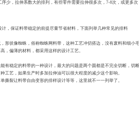
序少，拉伸系数大的排列，有些零件需要拉伸很多次，7-8次，或更多
设计，保证料带稳定的前提尽量节省材料，下面列举几种常见的排料
式，形状像蜘蛛，俗称蜘蛛网料带，这种工艺冲切搭边，没有废料和细小
不高，偏薄的材料，都采用这样的设计工艺。
又能有稳定的料带的一种设计，最大的问题是两个圆都是不完全切断，切
这种工艺，如果生产时多加拉伸油可以很大程度的减少这个影响。
简单撕裂让料带自由变形的排样设计等等，这里就不一一列举了。