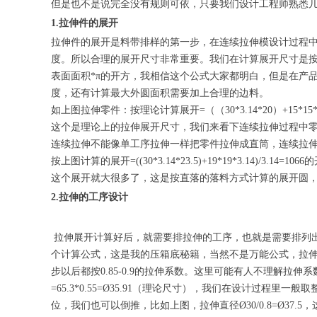
但是也不是说完全没有规则可依，只要我们设计工程师熟悉几
1.拉伸件的展开
拉伸件的展开是料带排样的第一步，在连续拉伸模设计过程
度。所以合理的展开尺寸非常重要。我们在计算展开尺寸是按照
表面面积*π的开方，我相信这个公式大家都明白，但是在产
度，还有计算最大外圆面积需要加上合理的边料。
如上图拉伸零件：按理论计算展开=（（30*3.14*20）+15*15*3.14
这个是理论上的拉伸展开尺寸，我们来看下连续拉伸过程中
连续拉伸不能像单工序拉伸一样把零件拉伸成直筒，连续拉
按上图计算的展开=((30*3.14*23.5)+19*19*3.14)/3.14=1066
这个展开就大很多了，这是按直落的落料方式计算的展开圆，
2.拉伸的工序设计
拉伸展开计算好后，就需要排拉伸的工序，也就是需要排列
个计算公式，这是我的压箱底秘籍，当然不是万能公式，拉伸材
步以后都按0.85-0.9的拉伸系数。这里可能有人不理解拉
=65.3*0.55=Ø35.91（理论尺寸），我们在设计过程里一
位，我们也可以倒推，比如上图，拉伸直径Ø30/0.8=Ø37