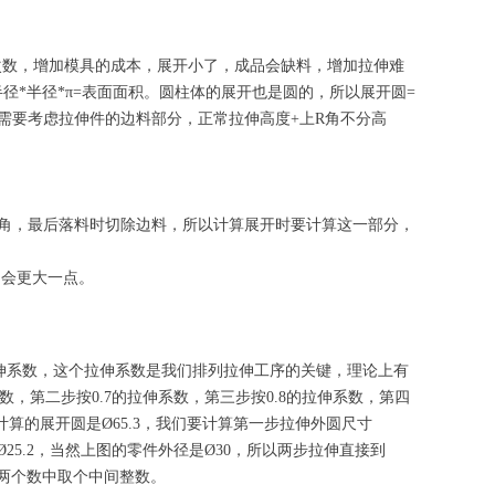
次数，增加模具的成本，展开小了，成品会缺料，增加拉伸难
径*半径*π=表面面积。圆柱体的展开也是圆的，所以展开圆=
需要考虑拉伸件的边料部分，正常拉伸高度+上R角不分高
角，最后落料时切除边料，所以计算展开时要计算这一部分，
圆会更大一点。
伸系数，这个拉伸系数是我们排列拉伸工序的关键，理论上有
，第二步按0.7的拉伸系数，第三步按0.8的拉伸系数，第四
计算的展开圆是Ø65.3，我们要计算第一步拉伸外圆尺寸
7=Ø25.2，当然上图的零件外径是Ø30，所以两步拉伸直接到
这个两个数中取个中间整数。