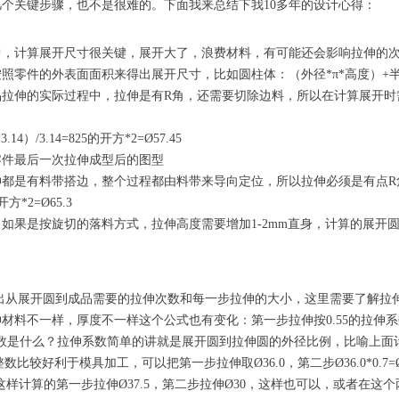
个关键步骤，也不是很难的。下面我来总结下我10多年的设计心得：
中，计算展开尺寸很关键，展开大了，浪费材料，有可能还会影响拉伸的
零件的外表面面积来得出展开尺寸，比如圆柱体：（外径*π*高度）+半
品拉伸的实际过程中，拉伸是有R角，还需要切除边料，所以在计算展开时
）/3.14=825的开方*2=Ø57.45
零件最后一次拉伸成型后的图型
伸都是有料带搭边，整个过程都由料带来导向定位，所以拉伸必须是有点R
的开方*2=Ø65.3
如果是按旋切的落料方式，拉伸高度需要增加1-2mm直身，计算的展开
出从展开圆到成品需要的拉伸次数和每一步拉伸的大小，这里需要了解拉
料不一样，厚度不一样这个公式也有变化：第一步拉伸按0.55的拉伸系数
伸系数是什么？拉伸系数简单的讲就是展开圆到拉伸圆的外径比例，比喻上面
般取整数比较好利于模具加工，可以把第一步拉伸取Ø36.0，第二步Ø36.0*0.
.5，这样计算的第一步拉伸Ø37.5，第二步拉伸Ø30，这样也可以，或者在