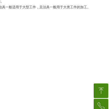
称。
治具一般适用于大型工件，且治具一般用于大类工件的加工。
ꁸ
ꂅ
回到顶部