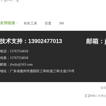
后一个：
无
ꁹ
友情链接：
站长工具
百度
360
邮箱：jf
技术支持：13902477013
电话：
15767554018
传真：
15767554018
邮箱：
jfwjly@163.com
地址：
广东省惠州市惠阳区三和街道三和大道276号
版权
本网站