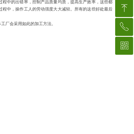
过程中的出错率，控制产品质量均质，提高生产效率，这些都
ꁸ
过程中，操作工人的劳动强度大大减轻。所有的这些好处最后
多工厂会采用如此的加工方法。
ꂅ
回到顶部
ꀥ
15767554018
微信二维码