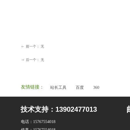
前一个：
无
ꂃ
后一个：
无
ꁹ
友情链接：
站长工具
百度
360
技术支持：13902477013
电话：
15767554018
传真：
15767554018