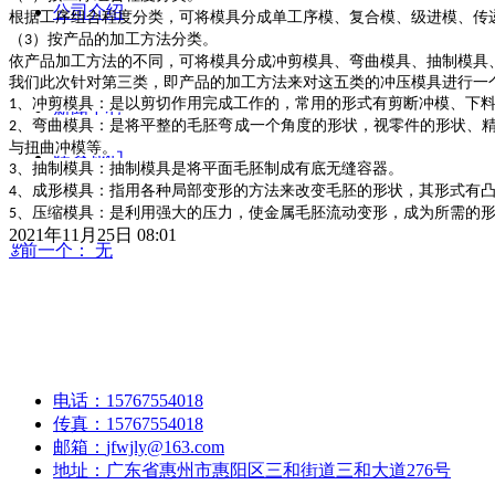
公司介绍
根据工序组合程度分类，可将模具分成单工序模、复合模、级进模、传
（
）按产品的加工方法分类。
3
产品中心
依产品加工方法的不同，可将模具分成冲剪模具、弯曲模具、抽制模具
我们此次针对第三类，即产品的加工方法来对这五类的冲压模具进行一
、冲剪模具：是以剪切作用完成工作的，常用的形式有剪断冲模、下
1
新闻中心
、弯曲模具：是将平整的毛胚弯成一个角度的形状，视零件的形状、
2
与扭曲冲模等。
联系我们
、抽制模具：抽制模具是将平面毛胚制成有底无缝容器。
3
、成形模具：指用各种局部变形的方法来改变毛胚的形状，其形式有
4
、压缩模具：是利用强大的压力，使金属毛胚流动变形，成为所需的
5
2021年11月25日
08:01
ꂃ
前一个：
无
ꁹ
后一个：
无
邮箱：jfwjly@163.com
技术支持：13902477013
电话：
15767554018
传真：
15767554018
邮箱：
jfwjly@163.com
地址：
广东省惠州市惠阳区三和街道三和大道276号