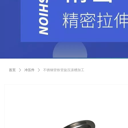
首页
ꄲ
冲压件
ꄲ
不锈钢管铁管旋压滚槽加工