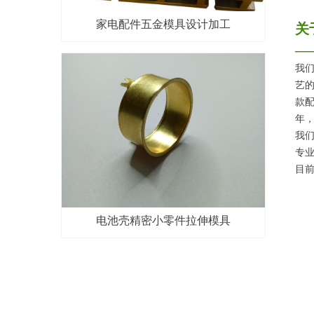
家电配件五金模具设计加工
关
—
我
艺
款
年
我们
专
目
电池壳精密小零件拉伸模具