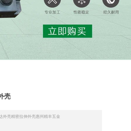
外壳
达外壳精密拉伸外壳惠州精丰五金