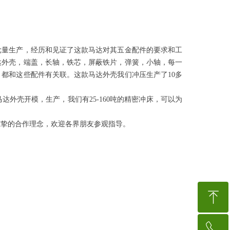
大批量生产，经历和见证了这款马达对其五金配件的要求和工
达外壳，端盖，长轴，铁芯，屏蔽铁片，弹簧，小轴，每一
都和这些配件有关联。这款马达外壳我们冲压生产了10多
外壳开模，生产，我们有25-160吨的精密冲床，可以为
诚挚的合作理念，欢迎各界朋友参观指导。
ꁸ
ꂅ
回到顶部