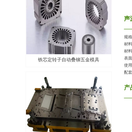
声
—
规格：
材料
材料
表
铁芯定转子自动叠铆五金模具
使用
配套
产
—