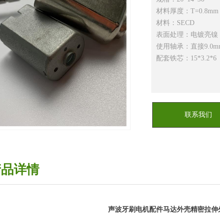
材料厚度：T=0.8mm
材料：SECD
表面处理：电镀亮镍
使用轴承：直接9.0m
配套铁芯：15*3.2*6
联系我们
产品详情
声波牙刷电机配件马达外壳精密拉伸