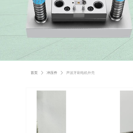
首页
ꄲ
冲压件
ꄲ
声波牙刷电机外壳