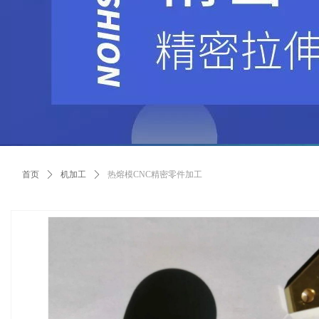
首页
ꄲ
机加工
ꄲ
热熔模CNC精密零件加工