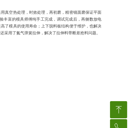
采用真空热处理，时效处理，再初磨，精密镜面磨保证平面
都是经验丰富的模具师傅纯手工完成，调试完成后，再侧数放电
提高了模具的使用寿命；上下脱料板结构便于维护，也解决
时还采用了氮气弹簧拉伸，解决了拉伸料带断差抢料问题。
ꁸ
ꂅ
回到顶部