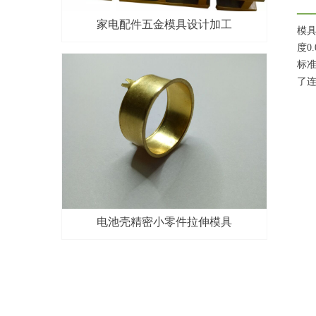
—
家电配件五金模具设计加工
模
度0
标
了
电池壳精密小零件拉伸模具