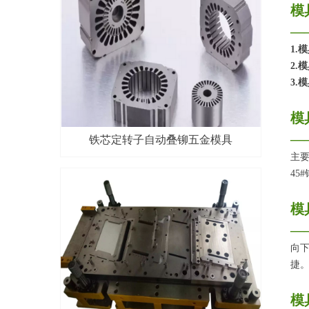
模
—
1.
2.
3.
模
—
铁芯定转子自动叠铆五金模具
主要
45
模
—
向
捷
模