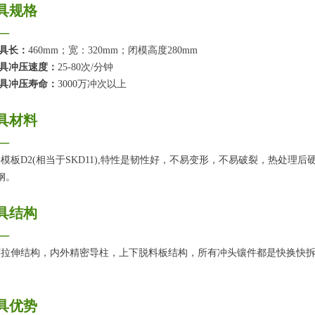
具规格
—
模具长：
460mm；宽：320mm；闭模高度280mm
模具冲压速度：
25-80次/分钟
模具冲压寿命：
3000万冲次以上
具材料
—
模板D2(相当于SKD11),特性是韧性好，不易变形，不易破裂，热处理后硬度5
#钢。
具结构
—
下拉伸结构，内外精密导柱，上下脱料板结构，所有冲头镶件都是快换快
。
具优势