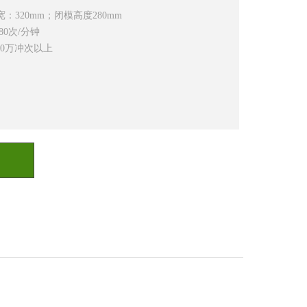
宽：320mm；闭模高度280mm
80次/分钟
00万冲次以上