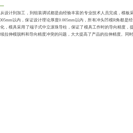
—
具从设计到加工，到组装调试都是由经验丰富的专业技术人员完成，模板
.005mm以内，保证设计理论厚度0.005mm以内，所有冲头凹模R角
准化，模具采用了端子式中立滚珠导柱，保证了模具工作时的导向精度，
连续拉伸模脱料和导向精度冲突的问题，大大提高了产品的拉伸精度。同