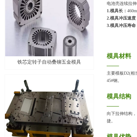
电池壳连续拉伸
1.模具长：
460
2.模具冲压速度
3.模具冲压寿命
模具材料
铁芯定转子自动叠铆五金模具
——
主要模板D2(相
45#钢。
模具结构
——
向下拉伸结构，
捷。
模具优势