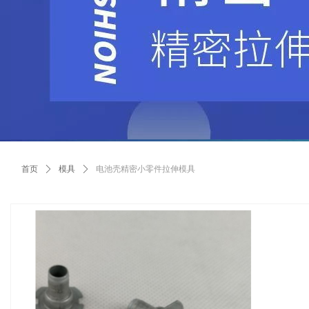
首页
ꄲ
模具
ꄲ
电池壳精密小零件拉伸模具