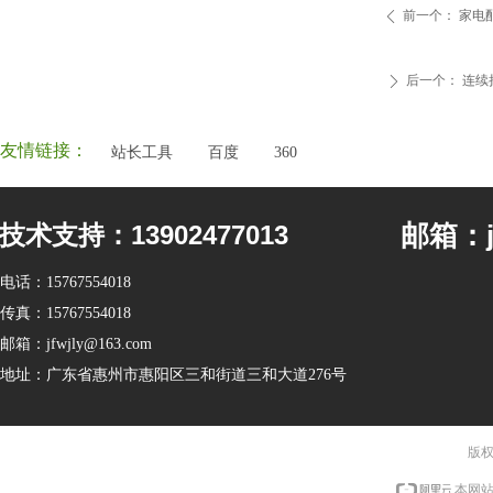
前一个：
家电
ꄴ
后一个：
连续
ꄲ
友情链接：
站长工具
百度
360
邮箱：jf
技术支持：13902477013
电话：
15767554018
传真：
15767554018
邮箱：
jfwjly@163.com
地址：
广东省惠州市惠阳区三和街道三和大道276号
版权
本网站