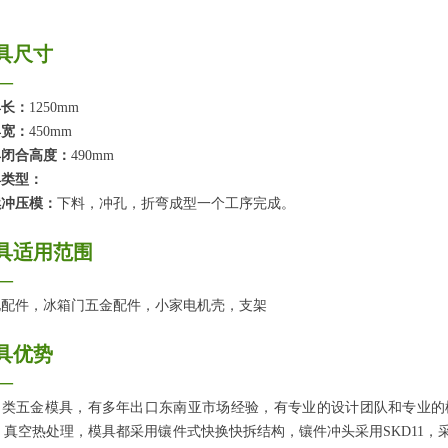
具尺寸
—
具长：
1250mm
具宽：
450mm
具闭合高度：
490mm
具类型：
续冲压模：
下料，冲孔，折弯成型一个工序完成。
具适用范围
—
电配件，冰箱门五金配件，小家电机壳，支架
具优势
—
口类五金模具，有多年出口东南亚市场经验，有专业的设计团队和专业的
，真空热处理，模具都采用镶件式快换快拆结构，镶件冲头采用SKD11