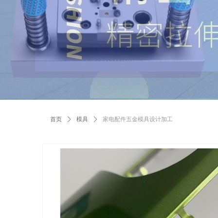
首页
ꄲ
模具
ꄲ
家电配件五金模具设计加工