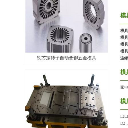
模
—
模
模
模
模
铁芯定转子自动叠铆五金模具
连
模
—
家
模
—
出
D2