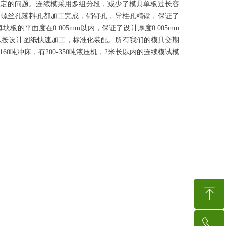
稳定的问题。连续模采用多组分段，减少了模具单板过长容
有的螺丝孔落料孔都加工完成，销钉孔，导柱孔精镗，保证了
平面度在0.005mm以内，保证了设计厚度0.005mm
以按设计图纸快速加工，标准化装配。所有我们的模具交期
60吨冲床，有200-350吨液压机，2米长以内的连续模试模
ꁸ
ꂅ
回到顶部