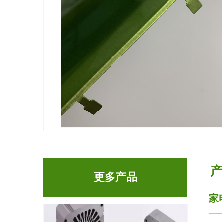
更多产品
家
—