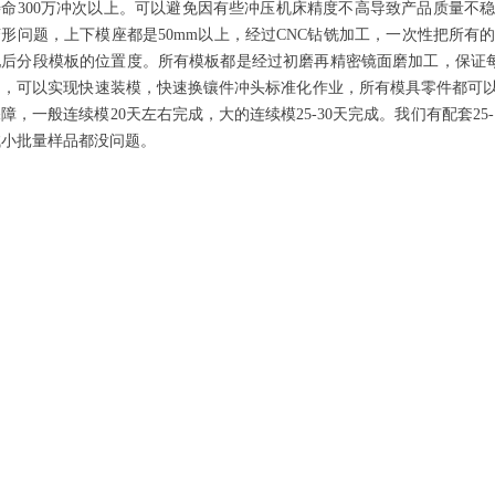
寿命300万冲次以上。可以避免因有些冲压机床精度不高导致产品质量不
变形问题，上下模座都是50mm以上，经过CNC钻铣加工，一次性把所
后分段模板的位置度。所有模板都是经过初磨再精密镜面磨加工，保证每块板的
内，可以实现快速装模，快速换镶件冲头标准化作业，所有模具零件都可
障，一般连续模20天左右完成，大的连续模25-30天完成。我们有配套25-1
试小批量样品都没问题。